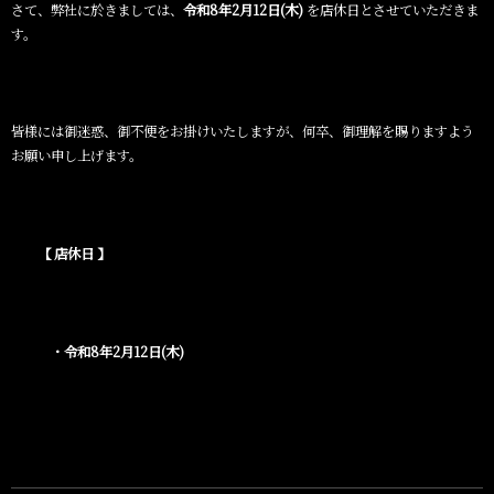
さて、弊社に於きましては、
令和8年2月12日(木)
を店休日とさせていただきま
す。
皆様には御迷惑、御不便をお掛けいたしますが、何卒、御理解を賜りますよう
お願い申し上げます。
【
店休日
】
・令和8
年2
月12
日(木)