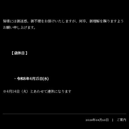
皆様には御迷惑、御不便をお掛けいたしますが、何卒、御理解を賜りますよう
お願い申し上げます。
【
店休日
】
・令和8
年4
月15
日
(水
)
※4月14日（火）とあわせて連休になります
ご案内
2026年04月10日